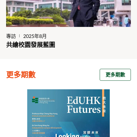
專訪
2025年8月
共繪校園發展藍圖
更多期數
更多期數
第2期
培養