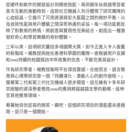
從硬件和軟件的開發設計到精密搭配，再到跟年幼
英語學習者
首次互動的激動時刻，這款社交機器人
充分體現了研究團隊的
心血結晶。它展示了可用資源與宏大藍圖之間的微妙平衡，以
及技術性能與用
戶體驗之間深思熟慮的妥協。每一項功能都反
映了
對教育的熱情，將創意與實用性完美結合，創造出
一種激
發好奇心和學習樂趣的奇妙體驗。
三年以來，這項研究囊括多項國際大獎，如今正進
入令人振奮
的新階段。楊教授與她在香港科學園的
團隊一直根據用戶反饋
和
持續的校園探訪中所
收集的信息，不斷完善其設計。
Joey
作為研究學者，楊教授無時不在尋找靈感。在她而
言，語言教
育與心理學研究是一個「持續演化、激動
人心的創作過程。」
隨著第二代和第三代社交機械人
逐步開發，這位擁有十多年研
究經驗的資深學者預見
的應用將超越語言學的範疇，延伸
Joey
至其他教
育領域。
看著她自信從容的微笑，顯然，這個研究項目的潛
能還未達極
限。這只是一個開始。