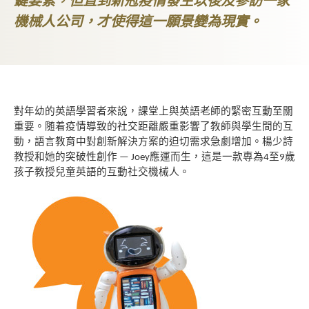
鍵要素，但直到新冠疫情發生以後及參訪一家
機械人公司，才使得這一願景變為現實。
對年幼的英語學習者來說，課堂上與英語老師的緊
密互動至關
重要。随着疫情導致的社交距離嚴重影
響了教師與學生間的互
動，語言教育中對創新解決
方案的迫切需求急劇增加。楊少詩
教授和她的突破
性創作
應運而生，這是一款專為
至
歲
— Joey
4
9
孩
子教授兒童英語的互動社交機械人。