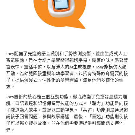
配備了先進的語音識別和手勢檢測技術，並由
生成式人工
Joey
智能驅動，旨在令語言學習變得親切平
易，饒有趣味。憑著豐
富表情，靈活手臂，以及迷人的
生成視像，
能模仿人類
AI
Joey
互動，為幼兒園
孩童與年幼學習者，包括有特殊教育需要的孩
子，
提供沉浸式、個性化的學習體驗，滿足他們多樣化的需
求。
設計的核心是三個互動功能，徹底改變了兒童
發展聽力理
Joey
解、口語表達和記憶保留等技能的方式。
「聽力」功能是向孩
子敍述動人故事，並配以生動視象。「共述」功能則是通過邀
請孩子回答問題，參與故事講述。最後，「重述」功能則使孩
子可以獨立複
述故事，並在他們需要時提供引導問題支持他
們。