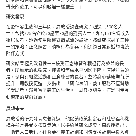
帶來
的後果，可以和吸煙一樣嚴重。
」
研究發現
在疫情發生後的三年間，周教授調查研究了超過
名人
1,500
士，包括
名介於
歲至
歲的孤獨
人士，和
名低收入
375
50
70
1,151
獨居長者。透過使用隨機對
照試驗的設計，該研究探討了三種
干預策略：正念
練習、積極行為參與，和通過日常對話的傳統
陪伴方式。
研究結果極具啟發性
接受正念練習和積極行為參
與的長
——­­
者，所顯示的孤獨感、抑鬱和焦慮水平明顯
下降。值得注意的
是，參與有組織活動和正念練習的長者，整體身心健康均有所
提升。周教授更進一步
指出：「研究表明，義工服務不僅幫助
了受助者，
還豐富了義工的生活。」周教授認為，這是同伴互
動
帶來的雙向好處。
展望未來
周教授的研究發現意義深遠，他促請政策制定者和
社會福利機
構在擬定長者支援政策時加以採納其研
究成果。周教授提出：
「隨着人口老化，社會要在義
工計劃和同儕支援計劃中投入資