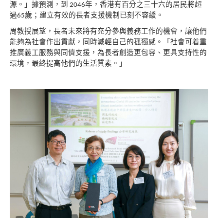
源。」據預測，到
年，香港有百分之三十六的居民將超
2046
過
歲；
建立有效的長者支援機制已刻不容緩。
65
周教授展望，長者未來將有充分參與義務工作的機
會，讓他們
能夠為社會作出貢獻，同時減輕自己的
孤獨感。「社會可着重
推廣義工服務與同儕支援，
為長者創造更包容、更具支持性的
環境，最終提高
他們的生活質素。
」