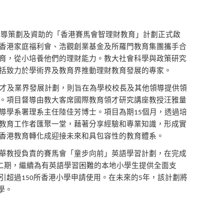
主導策劃及資助的「香港賽馬會智理財教育」計劃正式啟
香港家庭福
利會、浩觀創業基金及所羅門教育集團攜手合
育，從小培
養他們的理財能力。教大社會科學與政策研究
括致力於學術
界及教育界推動理財教育發展的專家。
才及業界發展計劃，則旨在為學校校長及其他領導提供領
。項目督導
由教大客席國際教育領才研究講座教授汪雅量
導學系署理系主任陸佳芳博士。項目為期
個月，透過培
15
教育工作者匯聚
一堂，藉著分享經驗和專業知識，形成實
香港教育轉化成迎接未來和具包容性的教育體系。
華教授
負責的賽馬會「童步向前」英語學習計劃，在完成
二期，繼
續為有英語學習困難的本地小學生提供全面支
引超過
所
香港小學申請使用。在未來的
年，該計劃將
150
5
學。