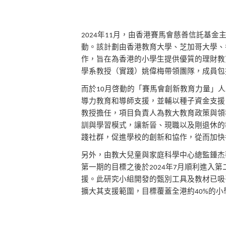
年
月，由香港賽馬會慈善信託基金
2024
11
動。
該計劃由香港教育大學、芝加哥大學、
作，
旨在為香港的小學生提供優質的理財教
學系教授（實踐）姚偉梅帶領團隊，成員包
而於
月啓動的「賽馬會創新教育力量」人
10
導力教育和導師支援，並輔以種子資金支援
教授
擔任，項目負責人為教大教育政策與領
訓與學習
模式，讓新晉、現職以及剛退休的
踐社群，
促進學校的創新和協作，從而加快
另外，由教大兒童與家庭科學中心總監鍾杰
第
一期的目標之後於
年
月順利進入第
2024
7
援。
此研究小組開發的甄別工具及教材已吸
擴大其支援範圍，目標覆蓋全港約
的小
40%