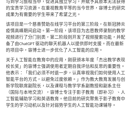
与到学习旅程当中，促进其独立学习，并
赋予其原本无法获得
的宝贵学习资源。在重视教育平
等的当今世界，容博士的研究
成果为有需要的学生带
来了希望之光。
该项目是一个慈善赞助在线学习平台的第三阶段，
在新冠肺炎
疫情高峰期间启动。第一阶段，该项目
为志愿教师录制的教学
视频进行了分门别类，第二
阶段则开发了视频搜索功能，并配
备了由
驱动的聊天机器人以提供即时支援。而在最新
ChatGPT
的项目中，容博士进一步优化了人工智能的应用。
关于人工智能在教育中的应用，刚获颁本年度「杰出
教学表现
校长奖」的容博士强调使用者定期自我评估
和反思的重要性。
他表示：「我们必须不时退一步，
认真审视我们如何使用人工
智能平台的方式，以避免过度依赖。」作为教大教育发展与创
新学院联席副
院长，以及课程与教学学系副教授和副系主任
（国际
与本地交流），容博士专注于影子教育（即补习）、人
工智能辅助学习和英语教育。他目前的研究聚焦于影子教育中
学生的学习动机以及针对弱势学生的人
工智能功课辅导
。