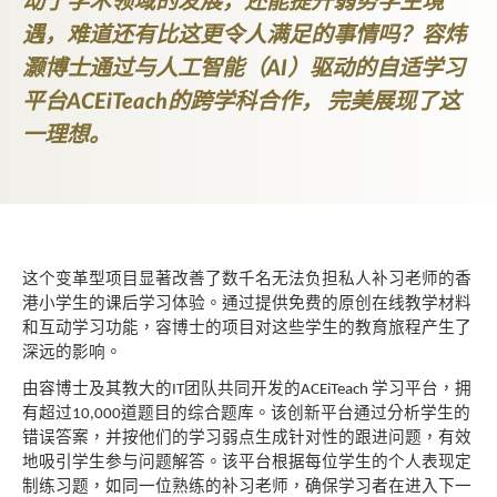
动了学术领域的发展，还能提升弱势学生境
遇，难道还有比这更令人满足的事情吗？容炜
灏博士通过与人工智能（AI）驱动的自适学习
平台ACEiTeach的跨学科合作， 完美展现了这
一理想。
这个变革型项目显著改善了数千名无法负担私人补习老师的香
港小学生的课后学习体验。通过提供免费的
原创在线教学材料
和互动学习功能，容博士的项目对
这些学生的教育旅程产生了
深远的影响。
由容博士及其教大的
团队共同开发的
学习平台，拥
IT
ACEiTeach
有超过
道题目的综合题库。该
创新平台通过分析学生的
10,000
错误答案，并按他们的学
习弱点生成针对性的跟进问题，有效
地吸引学生参
与问题解答。该平台根据每位学生的个人表现定
制练习题，如同一位熟练的补习老师，确保学习者在进入下一