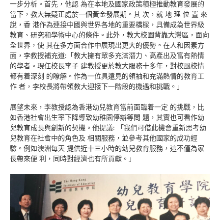
一步分析。首先，他認 為在本地及國家政策積極推動教育發展的
當下，教大無疑正處於一個黃金發展期。其 次，就 地 理 位 置 來
說，香 港作為連接中國與世界各地的重要橋樑，具備成為世界級
教育、研究和學術中心的條件。此外，教大校園背靠大灣區，面向
全世界，使 其在多方面合作中展現出更大的優勢。在人和因素方
面，李教授補充道:「教大擁有眾多充滿潛力、高產出及富有熱情
的學者。現任校長李子 建教授更於教大服務十多年，對校風校情
都有着深刻 的瞭解。作為一位具遠見的領袖和充滿熱情的教育工
作 者，李校長將帶領教大迎接下一階段的機遇和挑戰。」
展望未來，李教授認為香港幼兒教育當前面臨着一定 的挑戰，比
如香港社會出生率下降導致幼稚園停辦等問 題，其實也可看作幼
兒教育成長與創新的契機。他提議: 「我們可借此機會重新思考幼
兒教育在社會中的角色及 相關服務，並參考其他國家的成功經
驗。例如澳洲每天 提供近十三小時的幼兒教育服務，這不僅為家
長帶來便 利，同時對經濟也有所貢獻。」