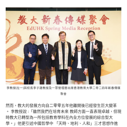
李教授(左一)與校長李子建教授及一眾管理層出席香港教育大學二零二四年新春傳媒
聚會
然而，教大的發展方向自二零零五年他離開後已經發生巨大變革
。 李教授說 :「雖然我們在培育未來 教師方面一直表現卓越，但現
時教大已轉型為一所包括教育學科在內全方位發展的綜合型大
學。」他更引述中國哲學中 「天時、地利、人和」三才思想作進