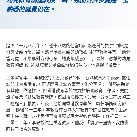
幼兒教育講座教授一職，雖面對許多變遷，但
熟悉的感覺仍在。
追溯至一九八六年，年僅十八歲的他當時面臨選科的抉 擇:到底是
沿襲父親行醫之路，還是承繼母親的幼教衣 缽?李教授笑言:「他們
當時竟互相舉薦對方的行業，讓我頗感意外。」最終，憑藉對幼兒
教育的熱 誠 以 及培養兒童全面發展的決心，他選擇了後者。
二零零零年 ， 李教授加入香港教育學院 ( 香港教育大學前身) 擔任
幼兒教育系講 師，正式開展其幼教事業。他分享道 :「雖然當時還
有其他工作選擇 ， 但香港教育學院致力於培養教育工作者、更開
設了專業的幼兒教育學院，校園環境優美，讓我十分享受在此的工
作過程。」執教五年後，他離開香港教育學院，轉往學術研究發
展。 隨後的十三年，李教授在香港大學教育學院擔任教育碩士課
程主任一職，之後再轉至澳洲麥覺理大學教育學院 工作近四年。
二零二三年，李教授決定重返教大，他說: 「繞了一圈後，我仿佛
回歸了教育的原點。」